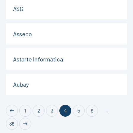
ASG
Asseco
Astarte Informática
Aubay
…
1
2
3
4
5
6
36