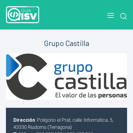
Grupo Castilla
Dirección
: Polígono el Prat, calle Informática, 5,
43330 Riudoms (Terragona)