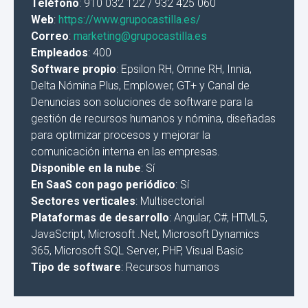
Teléfono
: 910 032 122 / 932 425 060
Web
:
https://www.grupocastilla.es/
Correo
:
marketing@grupocastilla.es
Empleados
: 400
Software propio
: Epsilon RH, Omne RH, Innia,
Delta Nómina Plus, Emplower, GT+ y Canal de
Denuncias son soluciones de software para la
gestión de recursos humanos y nómina, diseñadas
para optimizar procesos y mejorar la
comunicación interna en las empresas.
Disponible en la nube
: Sí
En SaaS con pago periódico
: Sí
Sectores verticales
: Multisectorial
Plataformas de desarrollo
: Angular, C#, HTML5,
JavaScript, Microsoft .Net, Microsoft Dynamics
365, Microsoft SQL Server, PHP, Visual Basic
Tipo de software
: Recursos humanos