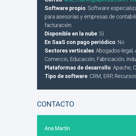
Software propio
: Software especializ
para asesorías y empresas de contabil
facturación.
Disponible en la nube
: Sí
En SaaS con pago periódico
: No
Sectores verticales
: Abogados-legal, 
Comercio, Educación, Fabricación, Indus
Plataformas de desarrollo
: Apache, 
Tipo de software
: CRM, ERP, Recurs
CONTACTO
Ana Martín