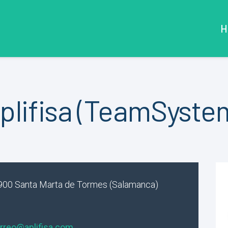
H
plifisa (TeamSyste
37900 Santa Marta de Tormes (Salamanca)
orreo@aplifisa.com