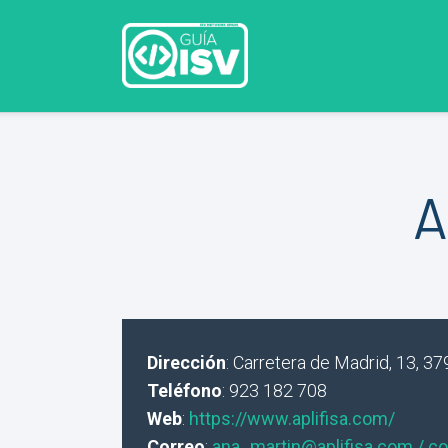
A
Dirección
: Carretera de Madrid, 13, 
Teléfono
: 923 182 708
Web
:
https://www.aplifisa.com/
Correo
:
ana_martin@aplifisa.com / c